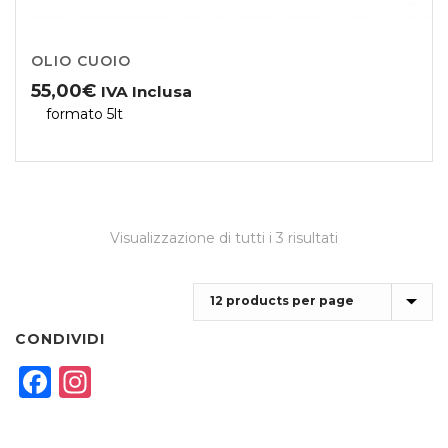
OLIO CUOIO
55,00
€
IVA Inclusa
formato 5lt
Visualizzazione di tutti i 3 risultati
CONDIVIDI
F
In
a
st
c
a