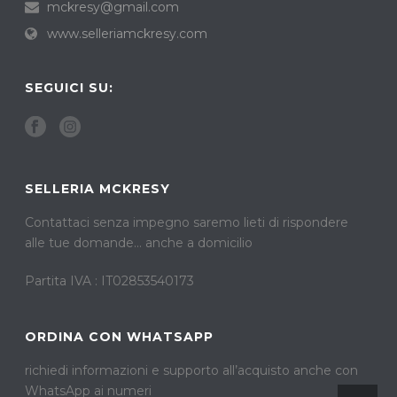
mckresy@gmail.com
www.selleriamckresy.com
SEGUICI SU:
SELLERIA MCKRESY
Contattaci senza impegno saremo lieti di rispondere
alle tue domande… anche a domicilio
Partita IVA : IT02853540173
ORDINA CON WHATSAPP
richiedi informazioni e supporto all’acquisto anche con
WhatsApp ai numeri