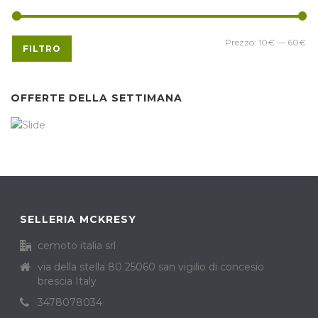
Prezzo:
10€
—
60€
FILTRO
OFFERTE DELLA SETTIMANA
SELLERIA MCKRESY
cemoto italia srl
via della stella 80 25060 san vigilio di concesio
brescia Italy
3478078034