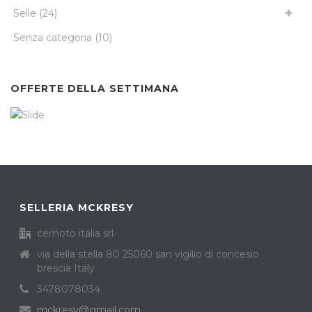
Selle
(24)
Senza categoria
(10)
OFFERTE DELLA SETTIMANA
SELLERIA MCKRESY
cemoto italia srl
via della stella 80 25060 san vigilio di concesio
brescia Italy
3478078034
mckresy@gmail.com