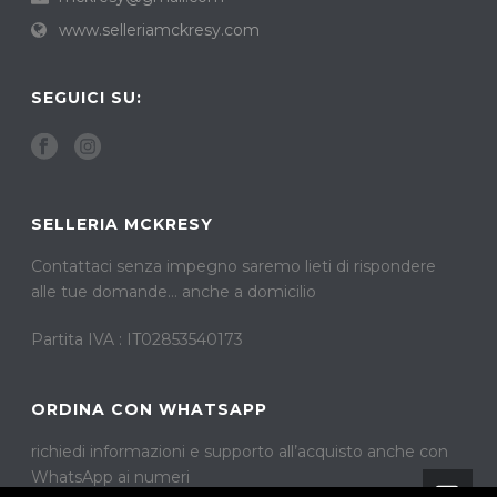
www.selleriamckresy.com
SEGUICI SU:
SELLERIA MCKRESY
Contattaci senza impegno saremo lieti di rispondere
alle tue domande… anche a domicilio
Partita IVA : IT02853540173
ORDINA CON WHATSAPP
richiedi informazioni e supporto all’acquisto anche con
WhatsApp ai numeri