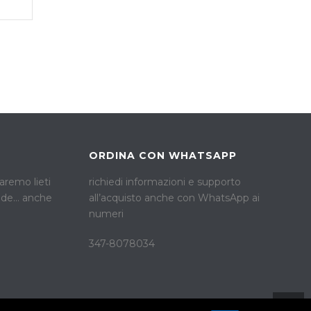
ORDINA CON WHATSAPP
remo lieti
richiedi informazioni e supporto
ande… anche
all’acquisto anche con WhatsApp ai
numeri
347-8078034