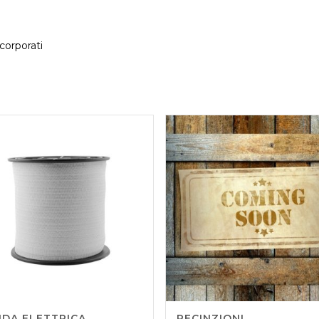
ncorporati
DA ELETTRICA
RECINZIONI