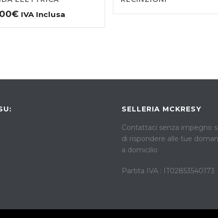
,00
€
IVA Inclusa
SU:
SELLERIA MCKRESY
Contattaci senza impegno sa
di rispondere alle tue dom
a domicilio
Partita IVA : IT02853540173