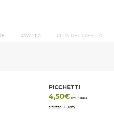
RE
CAVALLO
CURA DEL CAVALLO
PICCHETTI
4,50
€
IVA Inclusa
altezza 100cm