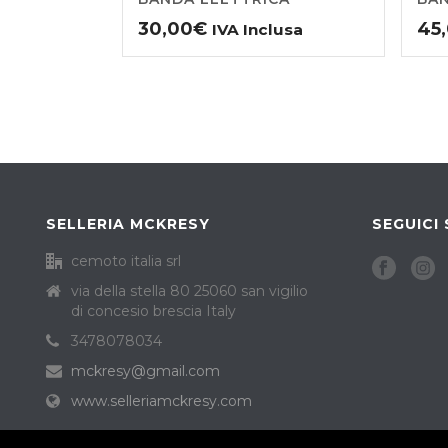
30,00
€
45
IVA Inclusa
SELLERIA MCKRESY
SEGUICI 
cemoto italia srl
via della stella 80 25060 san vigilio
di concesio brescia Italy
3478078034
mckresy@gmail.com
www.selleriamckresy.com